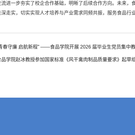
交流进一步夯实了校企合作基础，明晰了后续合作方向。未来，
走深走实，切实实现人才培养与产业需求同频共振，服务食品行
青春守廉 启航新程” ——食品学院开展 2026 届毕业生党员集中
品学院赵冰教授参加国家标准《风干禽肉制品质量要求》起草组会议和I