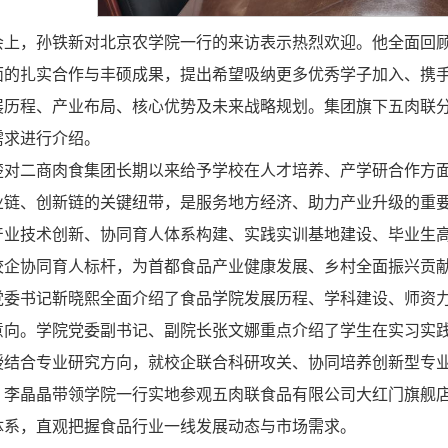
会上，孙铁新对北京农学院一行的来访表示热烈欢迎。他全面回
面的扎实合作与丰硕成果，提出希望吸纳更多优秀学子加入、携
展历程、产业布局、核心优势及未来战略规划。集团旗下五肉联
需求进行介绍。
楚对二商肉食集团长期以来给予学校在人才培养、产学研合作方
业链、创新链的关键纽带，是服务地方经济、助力产业升级的重
产业技术创新、协同育人体系构建、实践实训基地建设、毕业生
校企协同育人标杆，为首都食品产业健康发展、乡村全面振兴贡
党委书记靳晓熙全面介绍了食品学院发展历程、学科建设、师资力量
意向。学院党委副书记、副院长张文娜重点介绍了学生在实习实
授结合专业研究方向，就校企联合科研攻关、协同培养创新型专
，李晶晶带领学院一行实地参观五肉联食品有限公司大红门旗舰
体系，直观把握食品行业一线发展动态与市场需求。