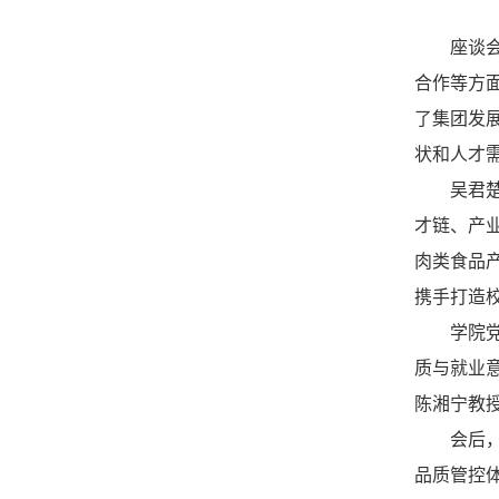
座谈
合作等方
了集团发
状和人才
吴君
才链、产
肉类食品
携手打造
学院
质与就业
陈湘宁教
会后
品质管控