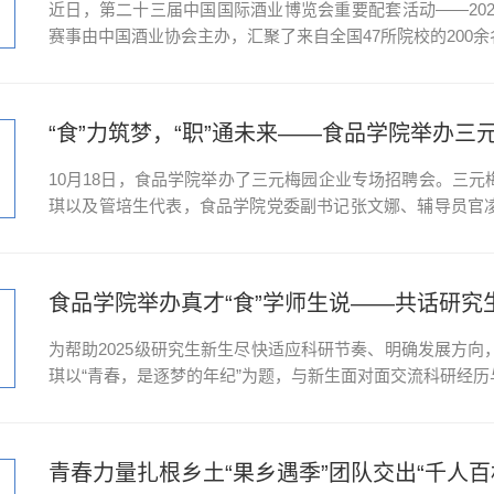
近日，第二十三届中国国际酒业博览会重要配套活动——20
赛事由中国酒业协会主办，汇聚了来自全国47所院校的200
司组织的北京赛区初赛，经过严格选拔，4名同学凭借过优异
琴同学在竞争激烈的趣味挑战赛中斩获佳绩。带队教师...
“食”力筑梦，“职”通未来——食品学院举办
10月18日，食品学院举办了三元梅园企业专场招聘会。三
琪以及管培生代表，食品学院党委副书记张文娜、辅导员官
同学们全面介绍了企业的发展历程、核心业务板块及人才晋
琪详细阐述了此次招聘的运营管培生岗位的职责及晋升路径。..
食品学院举办真才“食”学师生说——共话研究
为帮助2025级研究生新生尽快适应科研节奏、明确发展方向
琪以“青春，是逐梦的年纪”为题，与新生面对面交流科研经
生辅导员杨丰瑞，全体2025级研究生新生参加。凌梦琪分
个性化风格设计等方面通过科技赋能助力宁夏和新...
青春力量扎根乡土“果乡遇季”团队交出“千人百