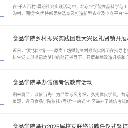
在“千人百村”暑期社会实践活动中，北京农学院食品科学与
沟村，围绕“名优特新果树选育及打造新型农业及电商平台”
遇季”团队深入平谷区镇罗营镇季家沟村果园，开展初步调研
节。团队前往季家沟村大桃售卖点参观调研，实...
食品学院乡村振兴实践团赴大兴区礼贤镇开展
近日，“麦”脉含情——原麦工坊赋能乡村振兴实践团在指导
科生党支部书记凌梦琪的随行指导下，开展基地改造升级和
团指导。一、切身实践，找问题布策略在冯海涛老师的带领
况，对创新车间、生产线、讲解路线等内容设置和科学布...
食品学院举办诚信考试教育活动
期末将至，诚信当先！为严肃考风考纪，弘扬优良学风，营
值观，近日食品学院依托7号楼“一站式”社区举办了诚信考
体同学用实际行动践行诚信诺言。学规明纪，警钟长鸣，筑
《学生手册》中关于考试纪律、违纪处分等相关规定，并结...
食品学院举行2025届校友联络员聘任仪式暨