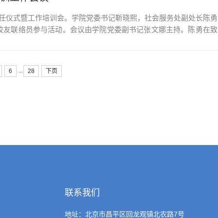
员聘任仪式暨工作培训会。学院党委书记靳晓熙，社会服务处副处长陈勇
生校友联络员参与活动。会议由学院党委副书记张文娜主持。陈勇在致
出，校友是学校发展的重要力量，校友联络员肩负着学校、学院与校
.
...
6
28
下页
联系我们
地址：北京市昌平区回龙观镇北农路7号