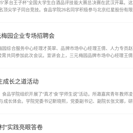
25“茅台王子杯”全国大学生白酒品评技能大赛总决赛在武汉开幕。这
余名顶尖学子同台竞技。食品学院26名同学积极参与北京红星股份有限
成绩晋级决赛。北京农学院荣膺“优秀单位组织奖”，酿酒工程专业王
三元梅园企业专场招聘会
元梅园综合服务中心经理才英翠、品牌市场中心经理王倩、人力专员赵
凌霄共同参加此次会议。宣讲会上，三元梅园品牌市场中心经理王倩
升体系，使同学们深刻感受到了企业的独特魅力。随后，人力专员赵
.
生成长之道活动
，食品学院组织开展了“真才‘食’学师生说”活动。所邀嘉宾青年教师
历与成长体会。学院党委书记靳晓熙，党委副书记、副院长张文娜，研
享了她在读研期间的科研经历，重点介绍了在酿酒葡萄栽培、酿造工艺
村”实践亮眼答卷