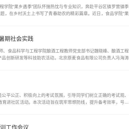
工程学院“果乡遇季”团队怀揣热忱与专业知识，奔赴平谷区镇罗营镇季
主题，在乡村沃土上书写了青春助农的精彩篇章。近日，食品学院“果
。队员们实地考察桃树、板栗等特色果树生长状况，记录果实挂枝等
暑期社会实践
老师、食品科学与工程学院酿酒工程教师党支部书记魏晓峰、酿酒工程
产品创新研发等科技助农活动。北京原麦食品有限公司负责人冯海涛
下，团队考察了基地的原麦工坊、研学中心及小麦文化艺术馆的建设
造公平公正、积极向上的考试氛围，引导同学们树立正确的考试观、
试教育进社区活动。本次活动旨在筑牢思想防线，提升备考效率，号召
牢诚信思想根基活动伊始，辅导员官凌霄老师带领全体同学认真学习
培训工作会议