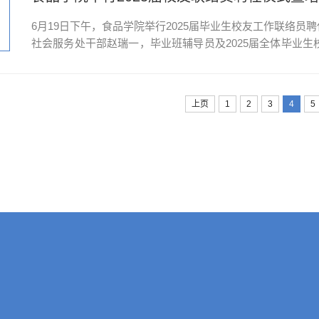
6月19日下午，食品学院举行2025届毕业生校友工作联络
社会服务处干部赵瑞一，毕业班辅导员及2025届全体毕业
中对各位校友联络员的加入表示热烈欢迎和衷心感谢。他指
之间沟通的桥梁责任，希望各位联络员能够积极宣传母校，分..
上页
1
2
3
4
5