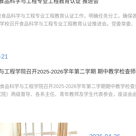
食品科学与工程专业工程教育认证 推进会
进食品科学与工程专业工程教育认证工作，明确任务分工，确保
日，学校召开食品科学与工程专业工程教育认证推进会。党委常委
委书记吴君楚出席会议。武艳在讲话中指出，食品科学与工程专
拓性工作。她强调，各部门要进一步提高站位，高度重视，凝聚
状态扎实推进各项工作，紧盯时间节点，做足细节准备，以严谨细
-21
与工程学院召开2025-2026学年第二学期 期中教学检查
，食品科学与工程学院召开2025-2026学年第二学期期中教学检
（院）两级督导、各系主任、青年教师及学生代表参会，座谈会
会上，与会领导与教师认真倾听并细致回应学生代表反馈的新学
题，耐心解答同学们在学习生活中遇到的困惑。同时，他们鼓励
习与心理调适能力，主动与任课教师沟通交流，科学制定阶段性学