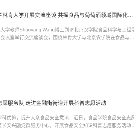
北京农学院与新西兰林肯大学开展交流座谈 共探食品与葡萄酒领域国际化人才培养新路径
大学教师Shaoyang Wang博士到访北京农学院食品科学与工程
18会议室举行交流座谈会，围绕林肯大学与北京农学院在食品与
才培养及科研合作展开深入交流。食品科学与工程学院党委副书
际合作与交流处副处长霍春艳及相关教师代表参加座谈。会上，
ng博士重点介绍了该校在食品与葡萄酒相关方向的研究生培养项目，包
士...
志愿服务队 走进金融街街道开展科普志愿活动
学科优势，提升大众食品安全意识，近日，食品学院食品安全志
道长安兴融党群服务中心，开展食品安全知识科普志愿服务活动
让群众在互动中掌握实用食安知识。活动现场，志愿者们紧扣群