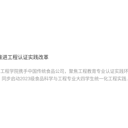
此次活动，活动由食品科学与工程本科生党支部书记赵静主持。
走进植物生产国家级实验教学中心开展实地参观学习。大家深入
植、基质栽培等现代化农业模式，并分组进行了苦菊采摘、育苗
.
推进工程认证实践改革
学与工程学院携手中国传统食品公司，聚焦工程教育专业认证实践
同步启动2023级食品科学与工程专业大四学生统一化工程实践
经理张海欣、食品学院教学副院长魏颖、系主任徐广谦、教学示
代表共同参会，探索“理论+实操+产业孵化”三位一体实践育人
程教育专业认证对实践能力的核心要求，结合传统食品产业智能