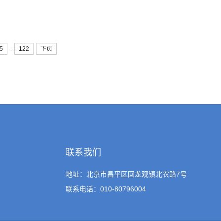
食品标签精准识别、健康食物营养搭配、食材科学储存规范、“三
餐饮垃圾精准分类等内容，设置了知识问答、食物手绘、趣味游戏
...
5
122
下页
联系我们
地址：北京市昌平区回龙观镇北农路7号
联系电话：010-80796004