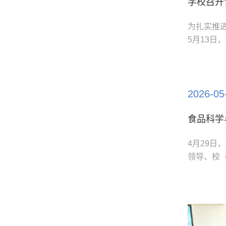
学校召开
为扎实推
5月13
常委、纪
校一项开
高效协同的
2026-05
食品科学
4月29日
领导、校
持。座谈
程相关问
强化自主学