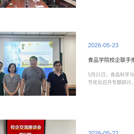
党支部全体党员参加
动中，师生党员一同
解智能温室立体化种
整理等实操劳动。通..
2026-05-23
食品学院校企联手
5月21日，食品科
节优化召开专题研讨，
习项目。孵化器运营
中心副主任张巍等校企
范式。研讨会紧扣工
转型趋势，重构实...
2026-05-22