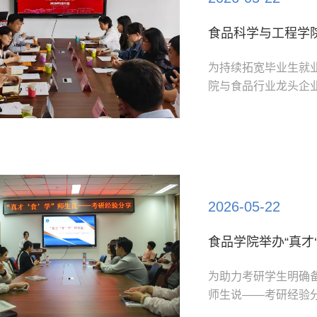
食品科学与工程学
为持续拓宽毕业生就
院与食品行业龙头企
导班子成员、就业辅
上，食品学院党委副
养、科学研究及社会
生培养成效。各企业代.
2026-05-22
食品学院举办“真才
为助力考研学生明确备
师生说——考研经验
妹们精准指引前行方