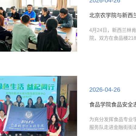
2026-04-26
4月24日，新西兰林肯
院，双方在食品楼2
萄酒领域的国际化人
记、院长张红星，国
Shaoyang Wa
授课型的食品创新理学硕
2026-04-26
食品学院食品安全
为充分发挥食品专业
服务队走进金融街街
通过趣味答题等形式