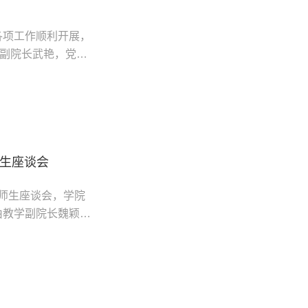
各项工作顺利开展，
、副院长武艳，党委
业工程教育认证是我
合力，以快速响应、
致...
师生座谈会
查师生座谈会，学院
由教学副院长魏颖主
期课程学习及培养过
同学们立足新学期，
习...