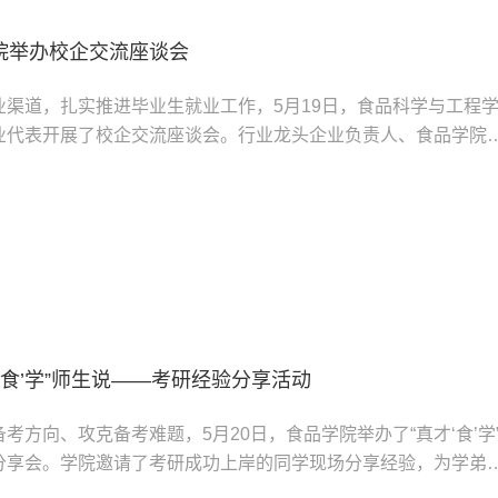
院举办校企交流座谈会
业渠道，扎实推进毕业生就业工作，5月19日，食品科学与工程
业代表开展了校企交流座谈会。行业龙头企业负责人、食品学院
导员参加，会议由学院党委副书记、副院长张文娜主持。座谈会
书记、院长张红星详细介绍了学院的发展历程、学科建设、人才
服务等整体情况，重点阐述了学院在食品科学领域的特色优势和
..
‘食’学”师生说——考研经验分享活动
考方向、攻克备考难题，5月20日，食品学院举办了“真才‘食’学
分享会。学院邀请了考研成功上岸的同学现场分享经验，为学弟
向。分享会上，同学们结合自身备考经历，从不同维度全面剖析