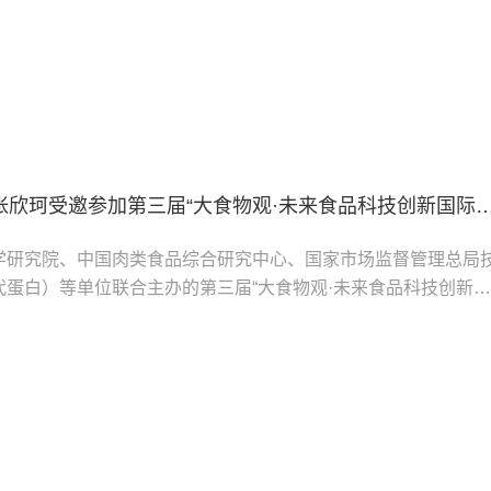
北京工商大学的郝梓竹同学围绕院校与专业选择，详细阐述如何
发展规划，匹配适合的目标院校与专业；考取中国农业大学的巩
食品学院青年教师张欣珂受邀参加第三届“大食物观·未来食品科技创新国际
学研究院、中国肉类食品综合研究中心、国家市场监督管理总局
代蛋白）等单位联合主办的第三届“大食物观·未来食品科技创新国
。学院张欣珂副教授受邀参会，并担任“青年科学家专场”主持人
外食品科学及相关领域的专家学者，围绕未来食品科技发展趋势
入交流与探讨，搭建起跨学科、跨区域的高水平协同创新平台。