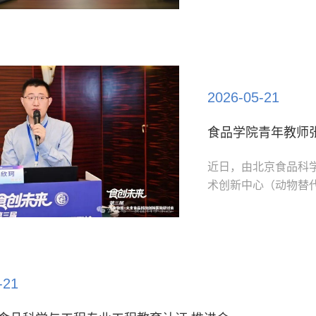
研全流程要点。考取
合自身基础、兴趣及
雨同学聚焦公...
2026-05-21
近日，由北京食品科
术创新中心（动物替
际研讨会”在重庆举行
本次会议汇聚了国内
产业变革路径展开深
大会专题报告...
-21