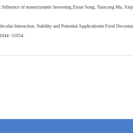
tion: Influence of nonenzymatic browning,Ziyue Song, Tiancong Ma, Xiu
cular Interaction, Stability and Potential Applicationin Food Deconta
31044−31054.