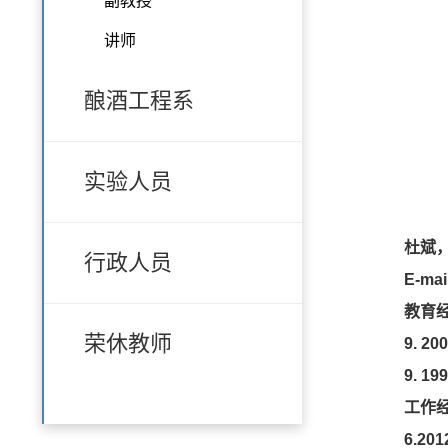
副教授
讲师
酿酒工程系
实验人员
杜斌
行政人员
E-ma
教育
荣休教师
9. 20
9. 19
工作经
6.2