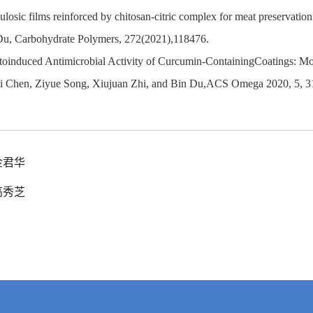
lulosic films reinforced by chitosan-citric complex for meat preserva
Du, Carbohydrate Polymers, 272(2021),118476.
toinduced Antimicrobial Activity of Curcumin-ContainingCoatings: Mole
ei Chen, Ziyue Song, Xiujuan Zhi, and Bin Du,ACS Omega 2020, 5, 
金君华
高秀芝