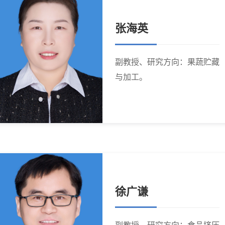
张海英
副教授、研究方向：果蔬贮藏
与加工。
徐广谦